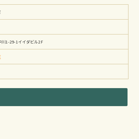
店
1-29-1イイダビル2F
店