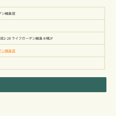
デン綱島店
2-28 ライフガーデン綱島 B棟2F
デン綱島店