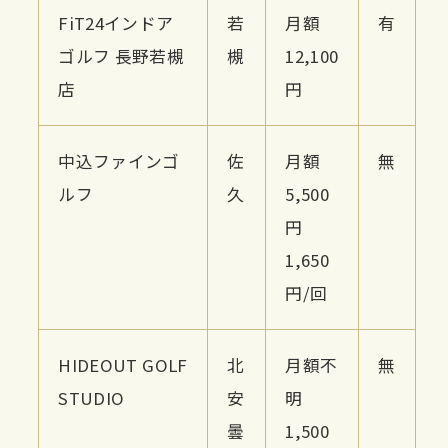
FiT24インドア
若
月額
有
ゴルフ 長野若槻
槻
12,100
店
円
中込ファインゴ
佐
月額
無
ルフ
久
5,500
円
1,650
円/回
HIDEOUT GOLF
北
月額不
無
STUDIO
安
明
曇
1,500