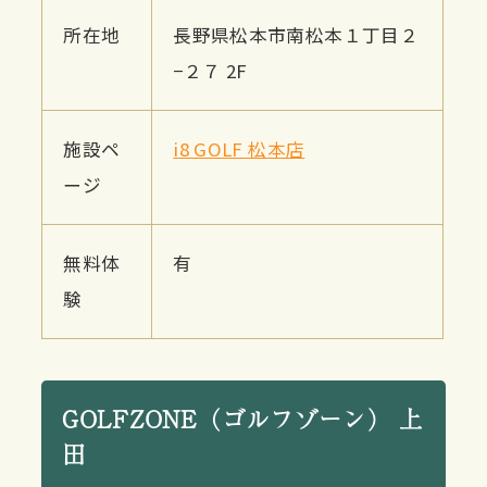
所在地
長野県松本市南松本１丁目２
−２７ 2F
施設ペ
i8 GOLF 松本店
ージ
無料体
有
験
GOLFZONE（ゴルフゾーン） 上
田