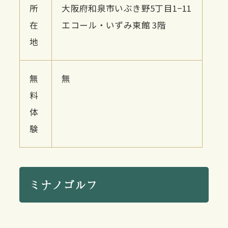
所
大阪府和泉市いぶき野5丁目1−11
在
エコール・いずみ東館 3階
地
無
無
料
体
験
ミナノゴルフ