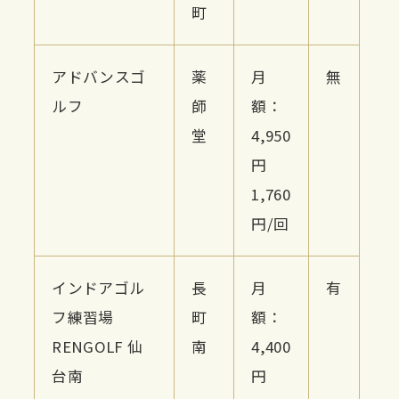
町
アドバンスゴ
薬
月
無
ルフ
師
額：
堂
4,950
円
1,760
円/回
インドアゴル
長
月
有
フ練習場
町
額：
RENGOLF 仙
南
4,400
台南
円