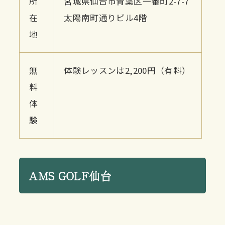
所
宮城県仙台市青葉区一番町2-7-7
在
太陽南町通りビル4階
地
無
体験レッスンは2,200円（有料）
料
体
験
AMS GOLF仙台