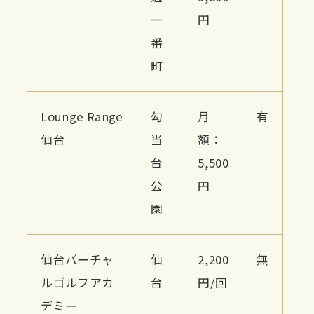
一
円
番
町
Lounge Range
勾
月
有
仙台
当
額：
台
5,500
公
円
園
仙台バーチャ
仙
2,200
無
ルゴルフアカ
台
円/回
デミー