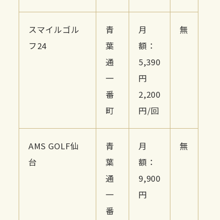
スマイルゴル
青
月
無
フ24
葉
額：
通
5,390
一
円
番
2,200
町
円/回
AMS GOLF仙
青
月
無
台
葉
額：
通
9,900
一
円
番