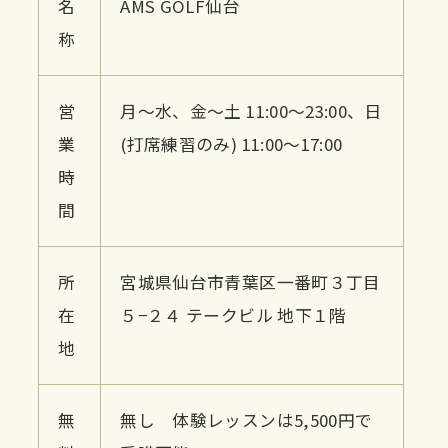
名
AMS GOLF仙台
称
営
月〜水、金〜土 11:00〜23:00、日
業
(打席練習のみ) 11:00〜17:00
時
間
所
宮城県仙台市青葉区一番町３丁目
在
５−２４ テークビル 地下１階
地
無
無し 体験レッスンは5,500円で