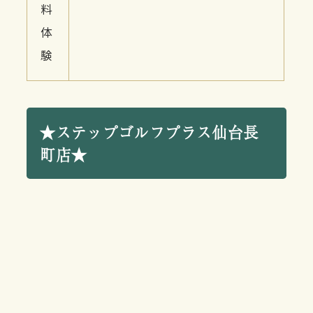
料
体
験
★ステップゴルフプラス仙台長
町店★