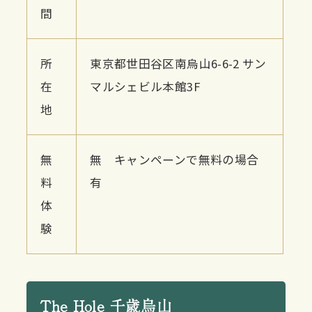
間
所
東京都世田谷区南烏山6-6-2 サン
在
マルシェビル本館3F
地
無
無 キャンペーンで無料の場合
料
有
体
験
The Hole 千歳烏山