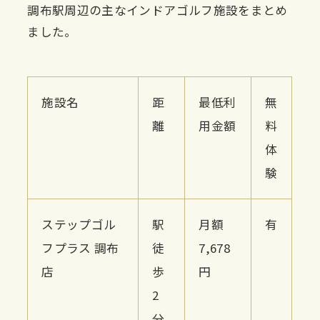
調布駅周辺の主なインドアゴルフ施設をまとめ
ました。
施設名
距
最低利
無
離
用金額
料
体
験
ステップゴル
駅
月額
有
フプラス 調布
徒
7,678
店
歩
円
2
分