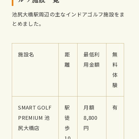
池尻大橋駅周辺の主なインドアゴルフ施設をま
とめました。
施設名
距
最低利
無
離
用金額
料
体
験
SMART GOLF
駅
月額
有
PREMIUM 池
徒
8,800
尻大橋店
歩
円
10