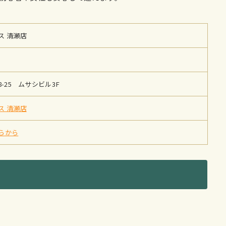
ス 清瀬店
-25 ムサシビル3F
ス 清瀬店
らから