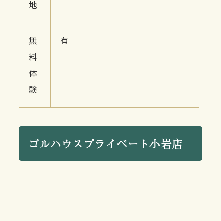
地
無
有
料
体
験
ゴルハウスプライベート小岩店