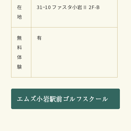
在
31−10 ファスタ小岩Ⅱ 2F-B
地
無
有
料
体
験
エムズ小岩駅前ゴルフスクール