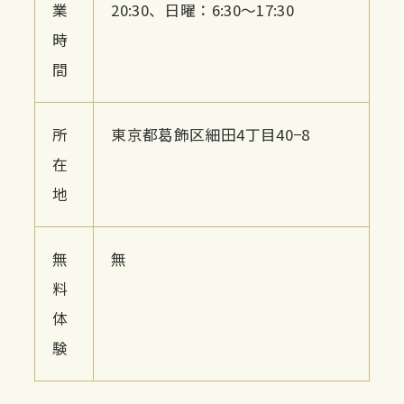
業
20:30、日曜：6:30〜17:30
時
間
所
東京都葛飾区細田4丁目40−8
在
地
無
無
料
体
験