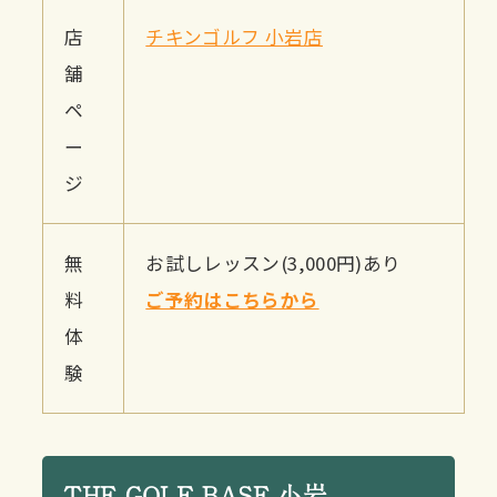
店
チキンゴルフ 小岩店
舗
ペ
ー
ジ
無
お試しレッスン(3,000円)あり
料
ご予約はこちらから
体
験
THE GOLF BASE 小岩