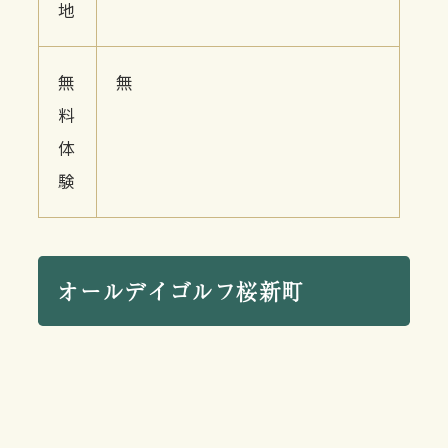
地
無
無
料
体
験
オールデイゴルフ桜新町