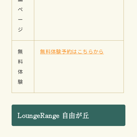
ペ
ー
ジ
無
無料体験予約はこちらから
料
体
験
LoungeRange 自由が丘