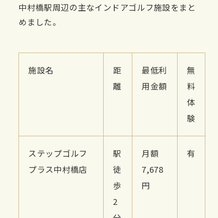
中村橋駅周辺の主なインドアゴルフ施設をまと
めました。
施設名
距
最低利
無
離
用金額
料
体
験
ステップゴルフ
駅
月額
有
プラス中村橋店
徒
7,678
歩
円
2
分