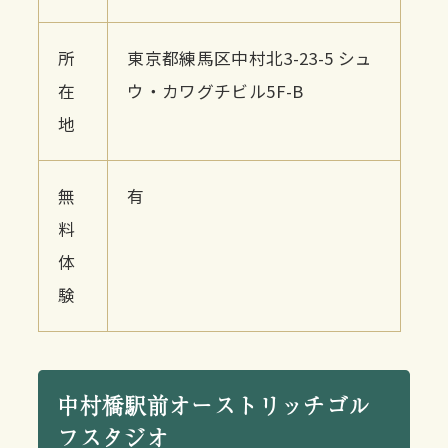
所
東京都練馬区中村北3-23-5 シュ
在
ウ・カワグチビル5F-B
地
無
有
料
体
験
中村橋駅前オーストリッチゴル
フスタジオ