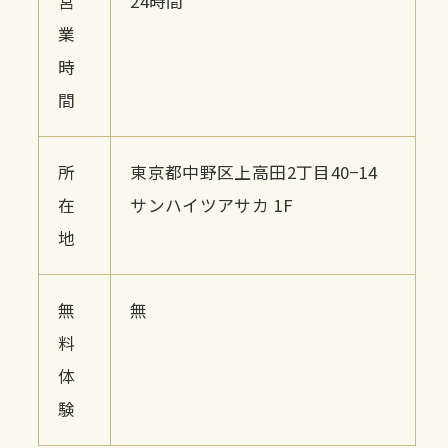
営
24時間
業
時
間
所
東京都中野区上高田2丁目40−14
在
サンハイツアサカ 1F
地
無
無
料
体
験