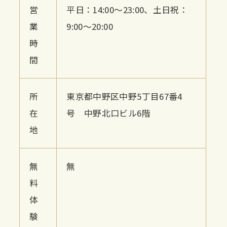
営
平日：14:00〜23:00、土日祝：
業
9:00〜20:00
時
間
所
東京都中野区中野5丁目67番4
在
号 中野北口ビル6階
地
無
無
料
体
験