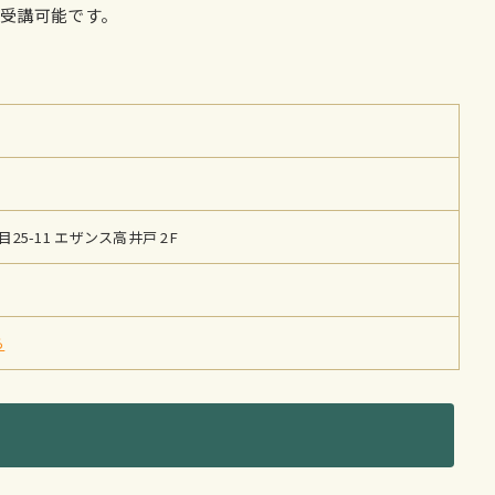
受講可能です。
。
5-11 エザンス高井戸 2F
ら