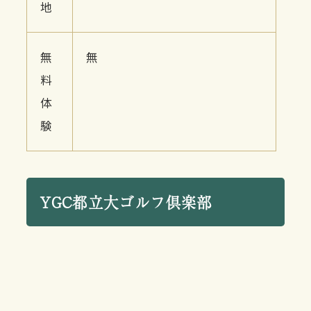
地
無
無
料
体
験
YGC都立大ゴルフ倶楽部