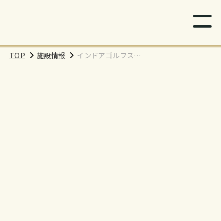
TOP
施設情報
インドアゴルフスク
ール「BEAGLE」桜木
町クロスゲート店