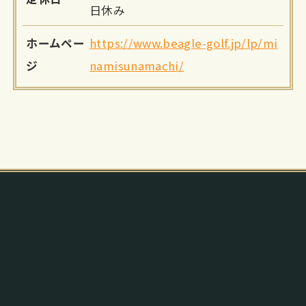
日休み
ホームペー
https://www.beagle-golf.jp/lp/mi
ジ
namisunamachi/