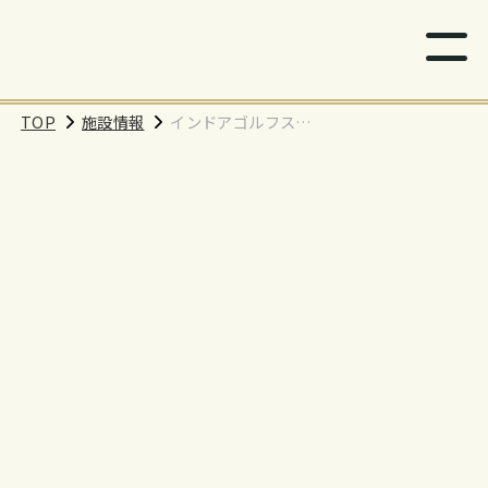
TOP
施設情報
インドアゴルフスク
ール「BEAGLE」 ま
るひろ南浦和店