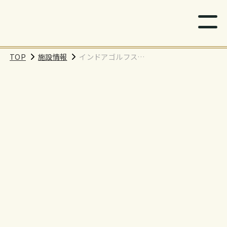
TOP
施設情報
インドアゴルフスク
ール「BEAGLE」横浜
ハマボールイアス店