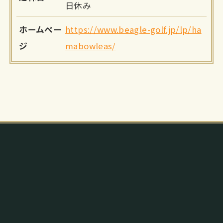
日休み
ホームペー
https://www.beagle-golf.jp/lp/ha
ジ
mabowleas/