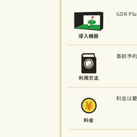
施
設
GDR P
詳
細
導入機器
情
報
事前予
利用方法
料金は
料金