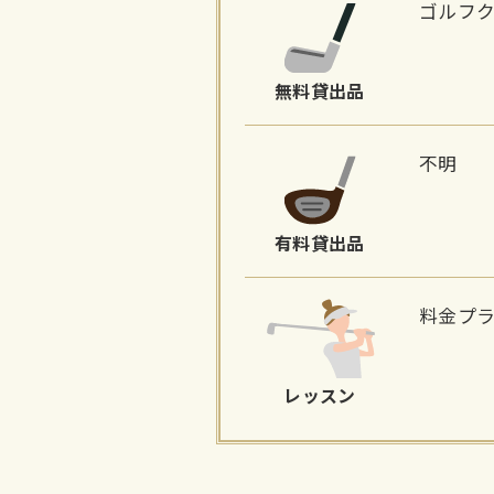
ゴルフ
無料貸出品
不明
有料貸出品
料金プ
レッスン