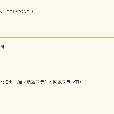
lus（GOLFZON社）
約制
要問合せ（通い放題プランと回数プラン有）