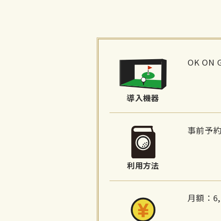
施
設
OK ON 
詳
細
導入機器
情
報
事前予
利用方法
月額：6,