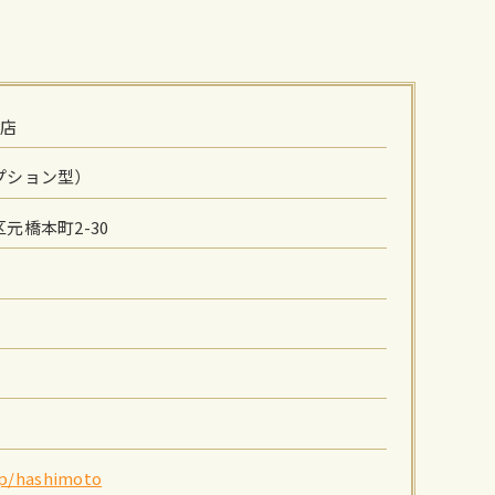
本店
プション型）
元橋本町2-30
jp/hashimoto