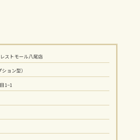
 フォレストモール八尾店
プション型）
1−1