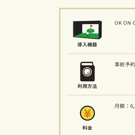
施
設
OK ON 
詳
細
導入機器
情
報
事前予
利用方法
月額：6,
料金