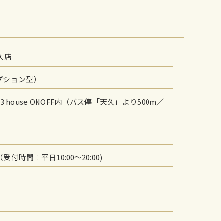
久店
プション型）
 house ONOFF内（バス停「天久」より500m／
62（受付時間：平日10:00〜20:00)