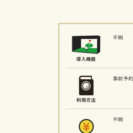
施
設
不明
詳
細
導入機器
情
報
事前予
利用方法
不明