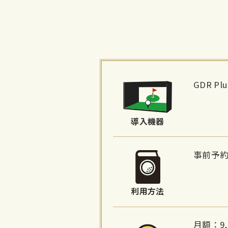
施
設
GDR P
詳
細
導入機器
情
報
事前予
利用方法
月額：9,