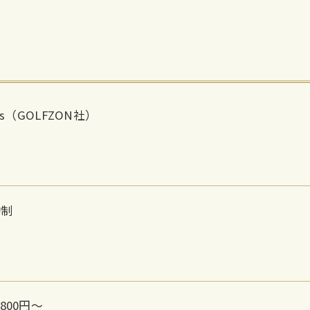
lus（GOLFZON社）
約制
800円〜