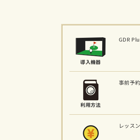
施
設
GDR P
詳
細
導入機器
情
報
事前予
利用方法
レッスンプ