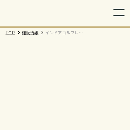
TOP
施設情報
インドアゴルフレン
ジ&スクール サンクチ
ュアリ 亀戸店