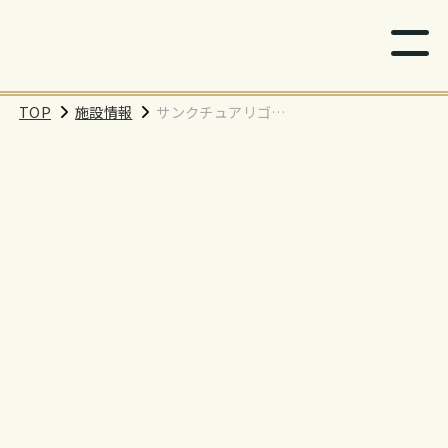
TOP
施設情報
サンクチュアリゴル
フ ジョイパック多摩
永山店