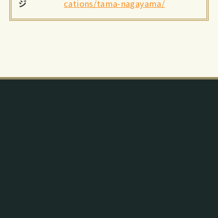
ジ
cations/tama-nagayama/