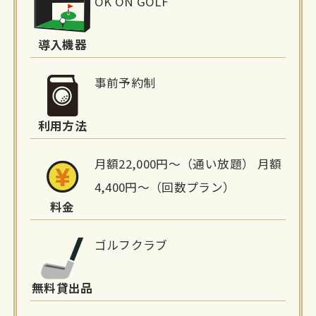
OK ON GOLF
設
詳
導入機器
細
事前予約制
情
利用方法
報
月額22,000円〜（通い放題） 月額
4,400円〜（回数プラン）
料金
ゴルフクラブ
無料貸出品