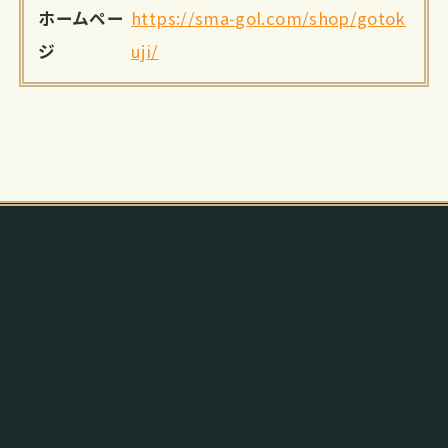
ホームペー
https://sma-gol.com/shop/gotok
ジ
uji/