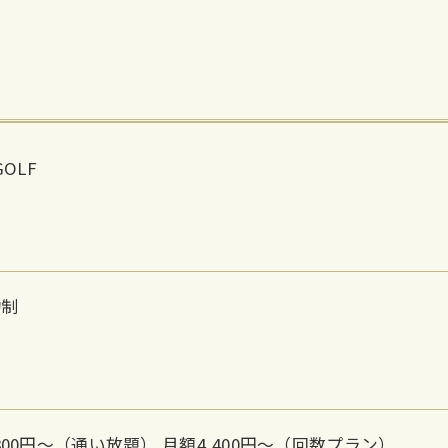
GOLF
約制
,800円〜（通い放題） 月額4,400円〜（回数プラン）