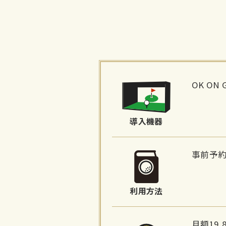
施
設
OK ON 
詳
細
導入機器
情
報
事前予
利用方法
月額19