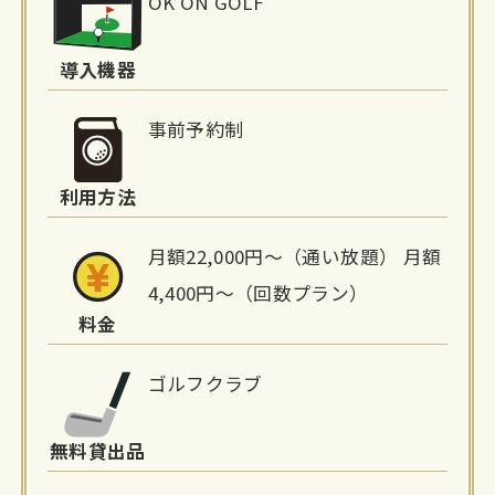
OK ON GOLF
設
詳
導入機器
細
事前予約制
情
利用方法
報
月額22,000円〜（通い放題） 月額
4,400円〜（回数プラン）
料金
ゴルフクラブ
無料貸出品