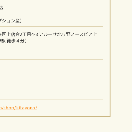
野店
プション型）
区上落合2丁目4-3 アルーサ北与野ノースピア上
野駅 徒歩４分）
m/shop/kitayono/