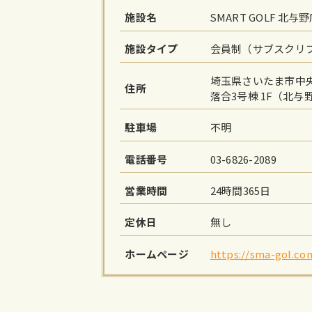
施設名
SMART GOLF 北与
施設タイプ
会員制（サブスクリ
埼玉県さいたま市中央
住所
落合3号棟 1F（北与
駐車場
不明
電話番号
03-6826-2089
営業時間
24時間365日
定休日
無し
ホームページ
https://sma-gol.co