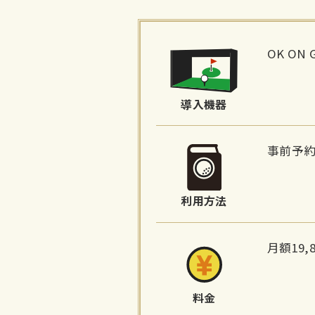
施
設
OK ON 
詳
細
導入機器
情
報
事前予
利用方法
月額19
料金