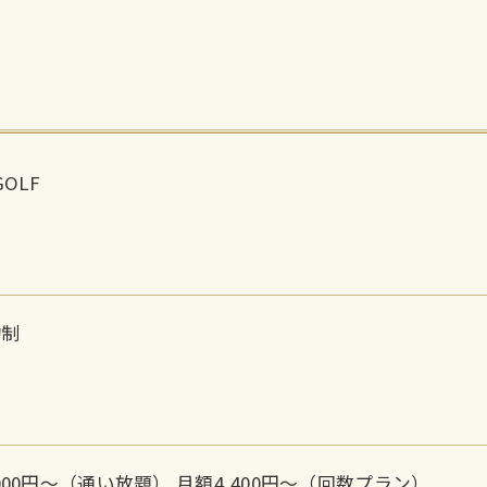
GOLF
約制
,000円〜（通い放題） 月額4,400円〜（回数プラン）