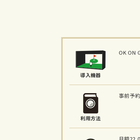
施
設
OK ON 
詳
細
導入機器
情
報
事前予
利用方法
月額22