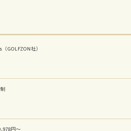
lus（GOLFZON社）
約制
,978円～