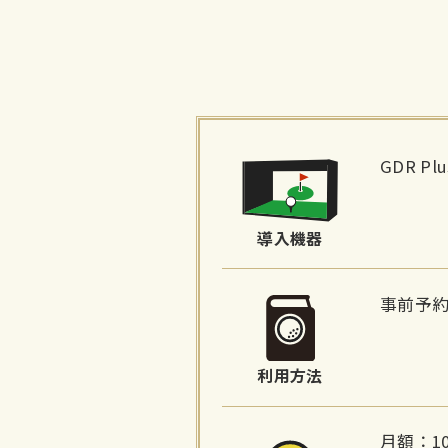
施
設
GDR P
詳
細
導入機器
情
報
事前予
利用方法
月額：10