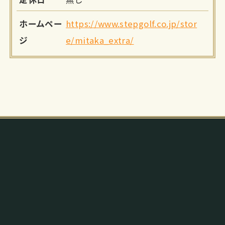
ホームペー
https://www.stepgolf.co.jp/stor
ジ
e/mitaka_extra/