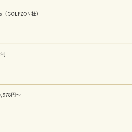
lus（GOLFZON社）
約制
,978円～