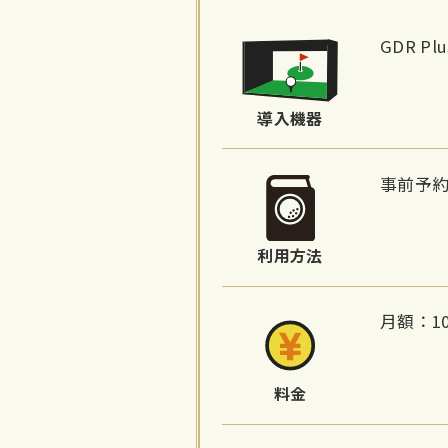
施
設
GDR P
詳
細
導入機器
情
報
事前予
利用方法
月額：10
料金