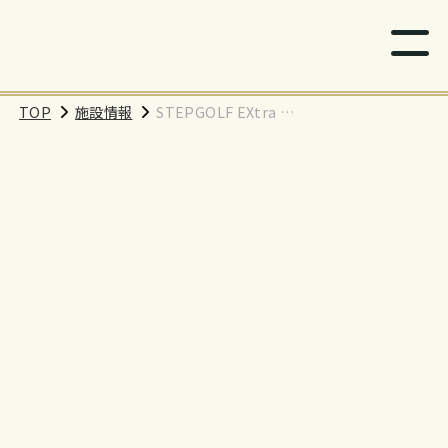
TOP
施設情報
STEPGOLF EXtra 聖
蹟桜ヶ丘（サクテラ
スモール）