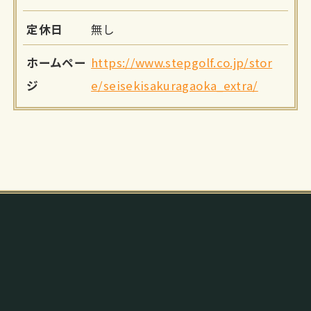
定休日
無し
ホームペー
https://www.stepgolf.co.jp/stor
ジ
e/seisekisakuragaoka_extra/