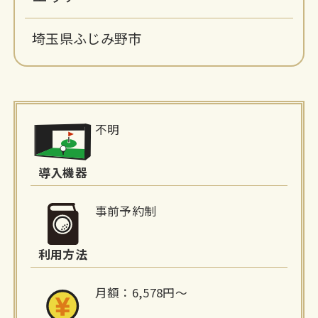
埼玉県ふじみ野市
施
不明
設
詳
導入機器
細
事前予約制
情
利用方法
報
月額：6,578円〜