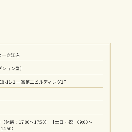
ス一之江店
プション型）
-11-1 一富第二ビルディング1F
0（休憩：17:00～17:50） ［土日・祝］09:00～
14:50）