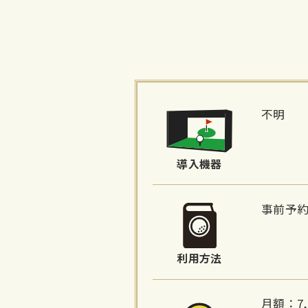
施
設
不明
詳
細
導入機器
情
報
事前予
利用方法
月額：7,