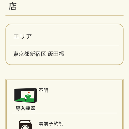
店
エリア
東京都新宿区 飯田橋
施
不明
設
詳
導入機器
細
事前予約制