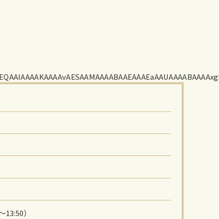
base64,/9j
～13:50）