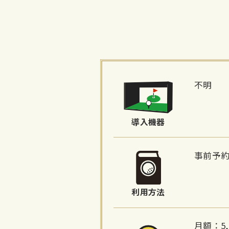
施
設
不明
詳
細
導入機器
情
報
事前予
利用方法
月額：5,