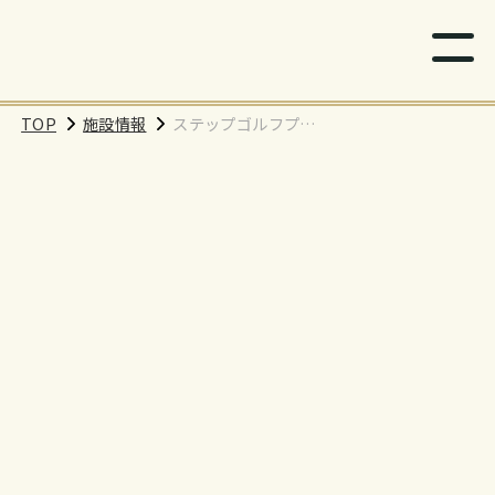
TOP
施設情報
ステップゴルフププ
ラス観音新町店