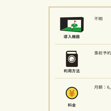
施
設
不明
詳
細
導入機器
情
報
事前予
利用方法
月額：6,
料金