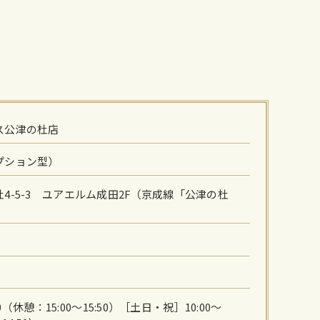
ス公津の杜店
プション型）
4-5-3 ユアエルム成田2F（京成線「公津の杜
00（休憩：15:00～15:50）［土日・祝］10:00～