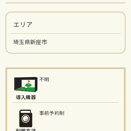
エリア
埼玉県新座市
施
不明
設
詳
導入機器
細
事前予約制
情
利用方法