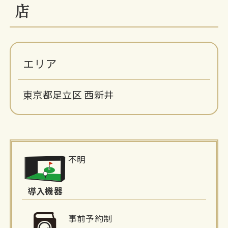
店
エリア
東京都足立区 西新井
施
不明
設
詳
導入機器
細
事前予約制