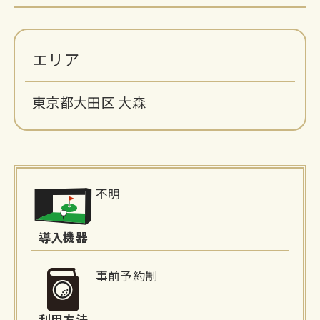
エリア
東京都大田区 大森
施
不明
設
詳
導入機器
細
事前予約制
情
利用方法