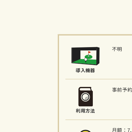
施
設
不明
詳
細
導入機器
情
報
事前予
利用方法
月額：7,