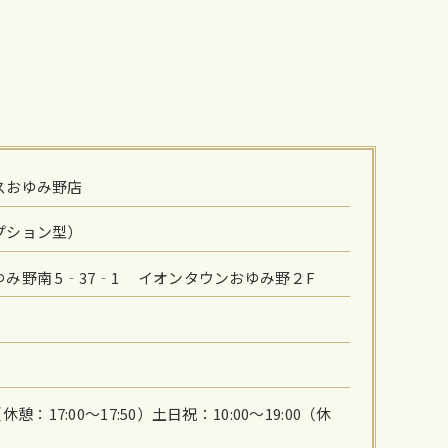
スおゆみ野店
プション型）
み野南 5‐37‐1 イオンタウンおゆみ野２F
（休憩：17:00～17:50）土日祝：10:00～19:00（休