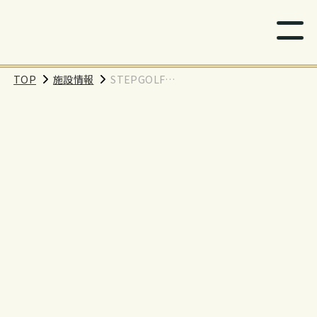
TOP
施設情報
STEPGOLF
PREMIUM GINZA
YURAKUCHO