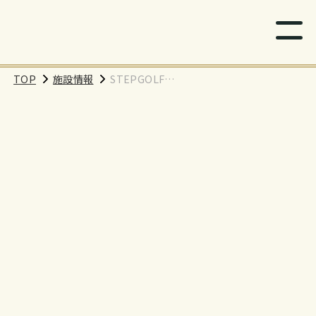
TOP
施設情報
STEPGOLF
PREMIUM FITTING
STUDIO MINAMI-
AOYAMA